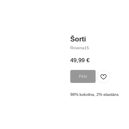
Šorti
Rovena15
49,99
€
Pirkt
98% kokvilna, 2% elastāns