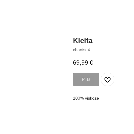
Kleita
chanise4
69,99
€
Pirkt
100% viskoze