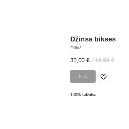
Džinsa bikses
Frilla3
35,00
€
119,99
€
Pirkt
100% kokvilna